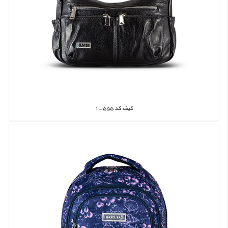
کیف کد 555-1
اطلاعات بیشتر