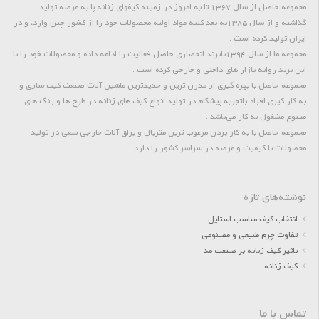
مجموعه حاصل از سال 1367 تا به امروز در زمینه کیفهای زنانه پا به عرصه تولید
گذاشته و از سال 1385به بعد کلیه مواد اولیه محصولات خود را از کشور چین وارد، و در
ایران تولید کرده است .
مجموعه ما از سال 1394بابرند انحصاری حاصل فعالیت را ادامه داده و محصولات خود را با
این برند روانه بازار های داخلی و خارجی کرده است .
مجموعه حاصل با بهره گیری از مدرن ترین و جدیدترین ماشین آلات صنعت کیف سازی و
به کار گیری افراد باتجربه پیشگام در تولید انواع کیف های زنانه در طرح ها و رنگ های
متنوع مشغول به کار می‌باشد .
مجموعه حاصل با به کار بردن مرغوب ترین متریال و یراق آلات خارجی سعی در تولید
محصولات با کیفیت و عرضه در سراسر کشور را دارد.
نوشته‌های تازه
انتخاب کیف مناسب استایل
تفاوت چرم طبیعی و مصنوعی
تاثیر کیف زنانه بر صنعت مد
کیف زنانه
تماس با ما