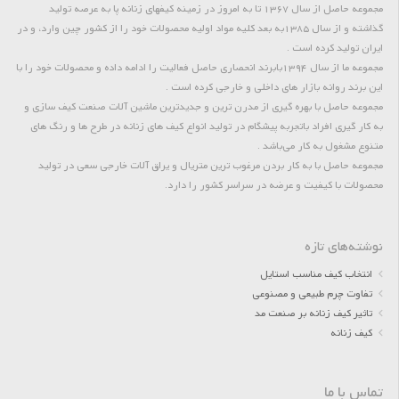
مجموعه حاصل از سال 1367 تا به امروز در زمینه کیفهای زنانه پا به عرصه تولید
گذاشته و از سال 1385به بعد کلیه مواد اولیه محصولات خود را از کشور چین وارد، و در
ایران تولید کرده است .
مجموعه ما از سال 1394بابرند انحصاری حاصل فعالیت را ادامه داده و محصولات خود را با
این برند روانه بازار های داخلی و خارجی کرده است .
مجموعه حاصل با بهره گیری از مدرن ترین و جدیدترین ماشین آلات صنعت کیف سازی و
به کار گیری افراد باتجربه پیشگام در تولید انواع کیف های زنانه در طرح ها و رنگ های
متنوع مشغول به کار می‌باشد .
مجموعه حاصل با به کار بردن مرغوب ترین متریال و یراق آلات خارجی سعی در تولید
محصولات با کیفیت و عرضه در سراسر کشور را دارد.
نوشته‌های تازه
انتخاب کیف مناسب استایل
تفاوت چرم طبیعی و مصنوعی
تاثیر کیف زنانه بر صنعت مد
کیف زنانه
تماس با ما