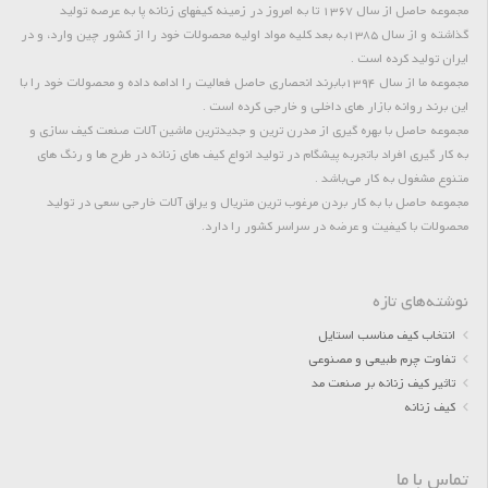
مجموعه حاصل از سال 1367 تا به امروز در زمینه کیفهای زنانه پا به عرصه تولید
گذاشته و از سال 1385به بعد کلیه مواد اولیه محصولات خود را از کشور چین وارد، و در
ایران تولید کرده است .
مجموعه ما از سال 1394بابرند انحصاری حاصل فعالیت را ادامه داده و محصولات خود را با
این برند روانه بازار های داخلی و خارجی کرده است .
مجموعه حاصل با بهره گیری از مدرن ترین و جدیدترین ماشین آلات صنعت کیف سازی و
به کار گیری افراد باتجربه پیشگام در تولید انواع کیف های زنانه در طرح ها و رنگ های
متنوع مشغول به کار می‌باشد .
مجموعه حاصل با به کار بردن مرغوب ترین متریال و یراق آلات خارجی سعی در تولید
محصولات با کیفیت و عرضه در سراسر کشور را دارد.
نوشته‌های تازه
انتخاب کیف مناسب استایل
تفاوت چرم طبیعی و مصنوعی
تاثیر کیف زنانه بر صنعت مد
کیف زنانه
تماس با ما