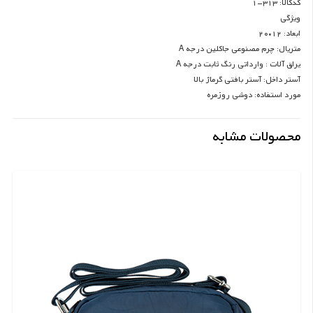
کدکالا: 313-1
ویژگی
ابعاد: 12*20
متریال: چرم مصنوعی جاکلین درجه A
یراق آلات : وارداتی رنگ ثابت درجه A
آستر داخل: آستر بافتی گرماژ بالا
مورد استفاده: دوشی روزمره
محصولات مشابه