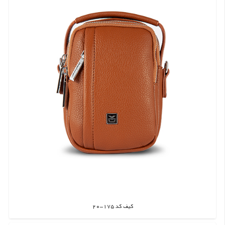
کیف کد 175-20
اطلاعات بیشتر