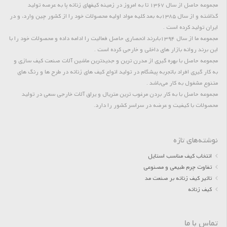
مجموعه حاصل از سال 1367 تا به امروز در زمینه کیفهای زنانه پا به عرصه تولید
گذاشته و از سال 1385به بعد کلیه مواد اولیه محصولات خود را از کشور چین وارد، و در
ایران تولید کرده است .
مجموعه ما از سال 1394بابرند انحصاری حاصل فعالیت را ادامه داده و محصولات خود را با
این برند روانه بازار های داخلی و خارجی کرده است .
مجموعه حاصل با بهره گیری از مدرن ترین و جدیدترین ماشین آلات صنعت کیف سازی و
به کار گیری افراد باتجربه پیشگام در تولید انواع کیف های زنانه در طرح ها و رنگ های
متنوع مشغول به کار می‌باشد .
مجموعه حاصل با به کار بردن مرغوب ترین متریال و یراق آلات خارجی سعی در تولید
محصولات با کیفیت و عرضه در سراسر کشور را دارد.
نوشته‌های تازه
انتخاب کیف مناسب استایل
تفاوت چرم طبیعی و مصنوعی
تاثیر کیف زنانه بر صنعت مد
کیف زنانه
تماس با ما