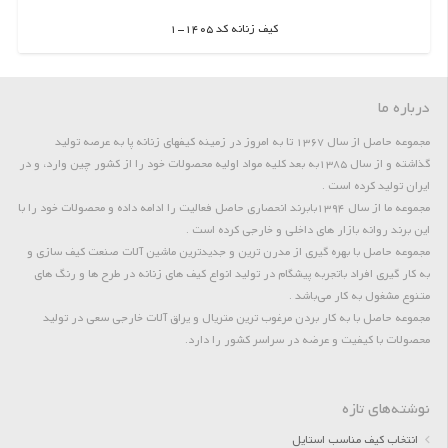
کیف زنانه کد 1405-1
اطلاعات بیشتر
درباره ما
مجموعه حاصل از سال 1367 تا به امروز در زمینه کیفهای زنانه پا به عرصه تولید
گذاشته و از سال 1385به بعد کلیه مواد اولیه محصولات خود را از کشور چین وارد، و در
ایران تولید کرده است .
مجموعه ما از سال 1394بابرند انحصاری حاصل فعالیت را ادامه داده و محصولات خود را با
این برند روانه بازار های داخلی و خارجی کرده است .
مجموعه حاصل با بهره گیری از مدرن ترین و جدیدترین ماشین آلات صنعت کیف سازی و
به کار گیری افراد باتجربه پیشگام در تولید انواع کیف های زنانه در طرح ها و رنگ های
متنوع مشغول به کار می‌باشد .
مجموعه حاصل با به کار بردن مرغوب ترین متریال و یراق آلات خارجی سعی در تولید
محصولات با کیفیت و عرضه در سراسر کشور را دارد.
نوشته‌های تازه
انتخاب کیف مناسب استایل