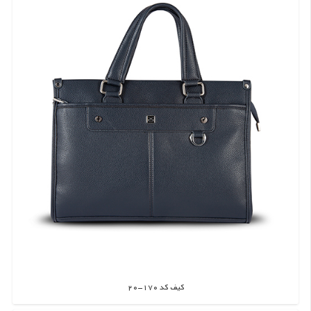
کیف کد 170-20
اطلاعات بیشتر