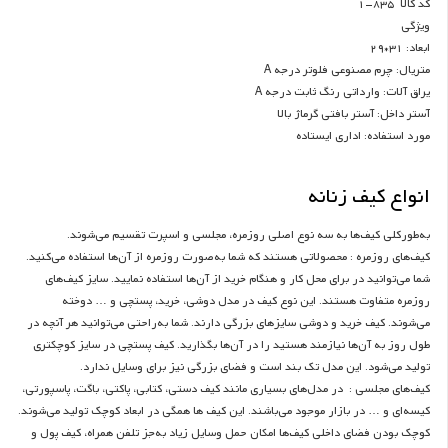
کد کالا 835-1
ویژگی
ابعاد: 31*29
متریال: چرم مصنوعی فلوتر درجه A
یراق آلات: وارداتی رنگ ثابت درجه A
آستر داخل: آستر بافتی گرماژ بالا
مورد استفاده: اداری ایستاده
انواع کیف زنانه
به‌طورکلی کیف‌ها به سه نوع اصلی روزمره، مجلسی و اسپرت تقسیم می‌شوند.
کیف‌های روزمره : محصولاتی هستند که شما به‌صورت روزمره از آن‌ها استفاده می‌کنید.
شما می‌توانید در برای محل کار و هنگام خرید از آن‌ها استفاده نمایید. سایز کیف‌های
روزمره متفاوت هستند. این نوع کیف در مدل دوشی، خرید، پستچی و … دوخته
می‌شوند. کیف خرید و دوشی سایزهای بزرگی دارند. شما به‌راحتی می‌توانید هر آنچه در
طول روز به آن‌ها نیازمند هستید را در آن‌ها بگذارید. کیف پستچی در سایز کوچکتری
تولید می‌شود. این مدل تک بند است و فضای بزرگی نیز برای وسایل ندارد.
کیف‌های مجلسی : در مدل‌های بسیاری مانند کیف دستی، کتابی، پاکتی، باگت، پاسپورتی،
کیسه‌ای و … در بازار موجود می‌باشند. این کیف ها همگی در ابعاد کوچک تولید می‌شوند.
کوچک بودن فضای داخلی کیف‌ها امکان حمل وسایل زیاد به‌جز تلفن همراه، کیف پول و