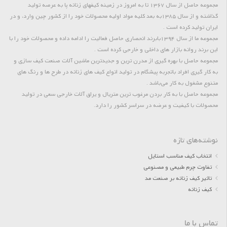
مجموعه حاصل از سال 1367 تا به امروز در زمینه کیفهای زنانه پا به عرصه تولید
گذاشته و از سال 1385به بعد کلیه مواد اولیه محصولات خود را از کشور چین وارد، و در
ایران تولید کرده است .
مجموعه ما از سال 1394بابرند انحصاری حاصل فعالیت را ادامه داده و محصولات خود را با
این برند روانه بازار های داخلی و خارجی کرده است .
مجموعه حاصل با بهره گیری از مدرن ترین و جدیدترین ماشین آلات صنعت کیف سازی و
به کار گیری افراد باتجربه پیشگام در تولید انواع کیف های زنانه در طرح ها و رنگ های
متنوع مشغول به کار می‌باشد .
مجموعه حاصل با به کار بردن مرغوب ترین متریال و یراق آلات خارجی سعی در تولید
محصولات با کیفیت و عرضه در سراسر کشور را دارد.
نوشته‌های تازه
انتخاب کیف مناسب استایل
تفاوت چرم طبیعی و مصنوعی
تاثیر کیف زنانه بر صنعت مد
کیف زنانه
تماس با ما