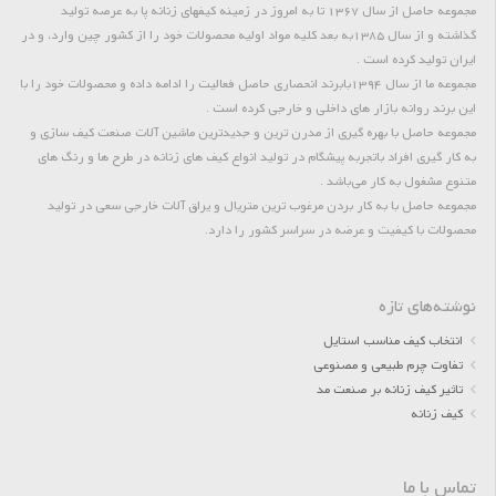
مجموعه حاصل از سال 1367 تا به امروز در زمینه کیفهای زنانه پا به عرصه تولید
گذاشته و از سال 1385به بعد کلیه مواد اولیه محصولات خود را از کشور چین وارد، و در
ایران تولید کرده است .
مجموعه ما از سال 1394بابرند انحصاری حاصل فعالیت را ادامه داده و محصولات خود را با
این برند روانه بازار های داخلی و خارجی کرده است .
مجموعه حاصل با بهره گیری از مدرن ترین و جدیدترین ماشین آلات صنعت کیف سازی و
به کار گیری افراد باتجربه پیشگام در تولید انواع کیف های زنانه در طرح ها و رنگ های
متنوع مشغول به کار می‌باشد .
مجموعه حاصل با به کار بردن مرغوب ترین متریال و یراق آلات خارجی سعی در تولید
محصولات با کیفیت و عرضه در سراسر کشور را دارد.
نوشته‌های تازه
انتخاب کیف مناسب استایل
تفاوت چرم طبیعی و مصنوعی
تاثیر کیف زنانه بر صنعت مد
کیف زنانه
تماس با ما