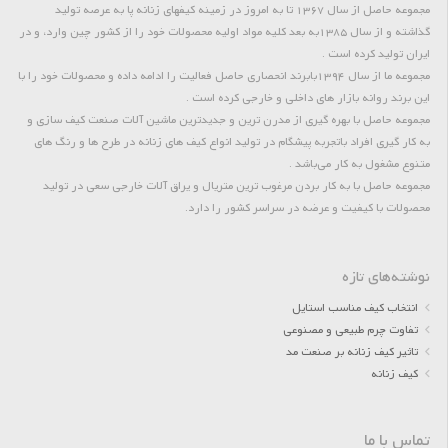
مجموعه حاصل از سال 1367 تا به امروز در زمینه کیفهای زنانه پا به عرصه تولید
گذاشته و از سال 1385به بعد کلیه مواد اولیه محصولات خود را از کشور چین وارد، و در
ایران تولید کرده است .
مجموعه ما از سال 1394بابرند انحصاری حاصل فعالیت را ادامه داده و محصولات خود را با
این برند روانه بازار های داخلی و خارجی کرده است .
مجموعه حاصل با بهره گیری از مدرن ترین و جدیدترین ماشین آلات صنعت کیف سازی و
به کار گیری افراد باتجربه پیشگام در تولید انواع کیف های زنانه در طرح ها و رنگ های
متنوع مشغول به کار می‌باشد .
مجموعه حاصل با به کار بردن مرغوب ترین متریال و یراق آلات خارجی سعی در تولید
محصولات با کیفیت و عرضه در سراسر کشور را دارد.
نوشته‌های تازه
انتخاب کیف مناسب استایل
تفاوت چرم طبیعی و مصنوعی
تاثیر کیف زنانه بر صنعت مد
کیف زنانه
تماس با ما