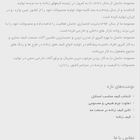
مجموعه حاصل از سال 1367 تا به امروز در زمینه کیفهای زنانه پا به عرصه تولید
گذاشته و از سال 1385به بعد کلیه مواد اولیه محصولات خود را از کشور چین وارد، و در
ایران تولید کرده است .
مجموعه ما از سال 1394بابرند انحصاری حاصل فعالیت را ادامه داده و محصولات خود را با
این برند روانه بازار های داخلی و خارجی کرده است .
مجموعه حاصل با بهره گیری از مدرن ترین و جدیدترین ماشین آلات صنعت کیف سازی و
به کار گیری افراد باتجربه پیشگام در تولید انواع کیف های زنانه در طرح ها و رنگ های
متنوع مشغول به کار می‌باشد .
مجموعه حاصل با به کار بردن مرغوب ترین متریال و یراق آلات خارجی سعی در تولید
محصولات با کیفیت و عرضه در سراسر کشور را دارد.
نوشته‌های تازه
انتخاب کیف مناسب استایل
تفاوت چرم طبیعی و مصنوعی
تاثیر کیف زنانه بر صنعت مد
کیف زنانه
تماس با ما