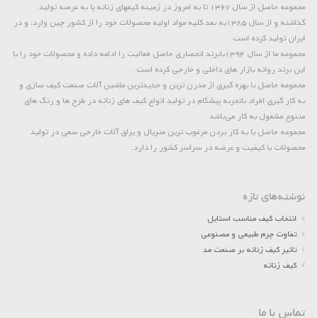
مجموعه حاصل از سال 1367 تا به امروز در زمینه کیفهای زنانه پا به عرصه تولید
گذاشته و از سال 1385به بعد کلیه مواد اولیه محصولات خود را از کشور چین وارد، و در
ایران تولید کرده است .
مجموعه ما از سال 1394بابرند انحصاری حاصل فعالیت را ادامه داده و محصولات خود را با
این برند روانه بازار های داخلی و خارجی کرده است .
مجموعه حاصل با بهره گیری از مدرن ترین و جدیدترین ماشین آلات صنعت کیف سازی و
به کار گیری افراد باتجربه پیشگام در تولید انواع کیف های زنانه در طرح ها و رنگ های
متنوع مشغول به کار می‌باشد .
مجموعه حاصل با به کار بردن مرغوب ترین متریال و یراق آلات خارجی سعی در تولید
محصولات با کیفیت و عرضه در سراسر کشور را دارد.
نوشته‌های تازه
انتخاب کیف مناسب استایل
تفاوت چرم طبیعی و مصنوعی
تاثیر کیف زنانه بر صنعت مد
کیف زنانه
تماس با ما