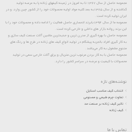
مجموعه حاصل از سال 1367 تا به امروز در زمینه کیفهای زنانه پا به عرصه تولید
گذاشته و از سال 1385به بعد کلیه مواد اولیه محصولات خود را از کشور چین وارد، و در
ایران تولید کرده است .
مجموعه ما از سال 1394بابرند انحصاری حاصل فعالیت را ادامه داده و محصولات خود را با
این برند روانه بازار های داخلی و خارجی کرده است .
مجموعه حاصل با بهره گیری از مدرن ترین و جدیدترین ماشین آلات صنعت کیف سازی و
به کار گیری افراد باتجربه پیشگام در تولید انواع کیف های زنانه در طرح ها و رنگ های
متنوع مشغول به کار می‌باشد .
مجموعه حاصل با به کار بردن مرغوب ترین متریال و یراق آلات خارجی سعی در تولید
محصولات با کیفیت و عرضه در سراسر کشور را دارد.
نوشته‌های تازه
انتخاب کیف مناسب استایل
تفاوت چرم طبیعی و مصنوعی
تاثیر کیف زنانه بر صنعت مد
کیف زنانه
تماس با ما