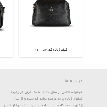
کیف زنانه کد 184-20
اطلاعات بیشتر
درباره ما
مجموعه حاصل از سال 1367 تا به امروز در زمینه
کیفهای زنانه پا به عرصه تولید گذاشته و از سال
1385به بعد کلیه مواد اولیه محصولات خود را از کشور