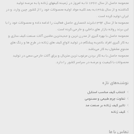
مجموعه حاصل از سال 1367 تا به امروز در زمینه کیفهای زنانه پا به عرصه تولید
گذاشته و از سال 1385به بعد کلیه مواد اولیه محصولات خود را از کشور چین وارد، و در
ایران تولید کرده است .
مجموعه ما از سال 1394بابرند انحصاری حاصل فعالیت را ادامه داده و محصولات خود را با
این برند روانه بازار های داخلی و خارجی کرده است .
مجموعه حاصل با بهره گیری از مدرن ترین و جدیدترین ماشین آلات صنعت کیف سازی و
به کار گیری افراد باتجربه پیشگام در تولید انواع کیف های زنانه در طرح ها و رنگ های
متنوع مشغول به کار می‌باشد .
مجموعه حاصل با به کار بردن مرغوب ترین متریال و یراق آلات خارجی سعی در تولید
محصولات با کیفیت و عرضه در سراسر کشور را دارد.
نوشته‌های تازه
انتخاب کیف مناسب استایل
تفاوت چرم طبیعی و مصنوعی
تاثیر کیف زنانه بر صنعت مد
کیف زنانه
تماس با ما