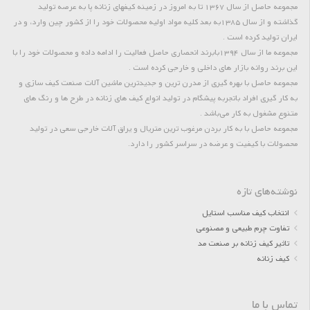
مجموعه حاصل از سال 1367 تا به امروز در زمینه کیفهای زنانه پا به عرصه تولید
گذاشته و از سال 1385به بعد کلیه مواد اولیه محصولات خود را از کشور چین وارد، و در
ایران تولید کرده است .
مجموعه ما از سال 1394بابرند انحصاری حاصل فعالیت را ادامه داده و محصولات خود را با
این برند روانه بازار های داخلی و خارجی کرده است .
مجموعه حاصل با بهره گیری از مدرن ترین و جدیدترین ماشین آلات صنعت کیف سازی و
به کار گیری افراد باتجربه پیشگام در تولید انواع کیف های زنانه در طرح ها و رنگ های
متنوع مشغول به کار می‌باشد .
مجموعه حاصل با به کار بردن مرغوب ترین متریال و یراق آلات خارجی سعی در تولید
محصولات با کیفیت و عرضه در سراسر کشور را دارد.
نوشته‌های تازه
انتخاب کیف مناسب استایل
تفاوت چرم طبیعی و مصنوعی
تاثیر کیف زنانه بر صنعت مد
کیف زنانه
تماس با ما