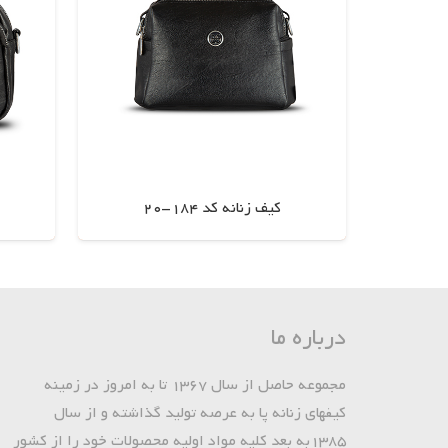
کیف زنانه کد 184-20
اطلاعات بیشتر
درباره ما
مجموعه حاصل از سال 1367 تا به امروز در زمینه
کیفهای زنانه پا به عرصه تولید گذاشته و از سال
1385به بعد کلیه مواد اولیه محصولات خود را از کشور