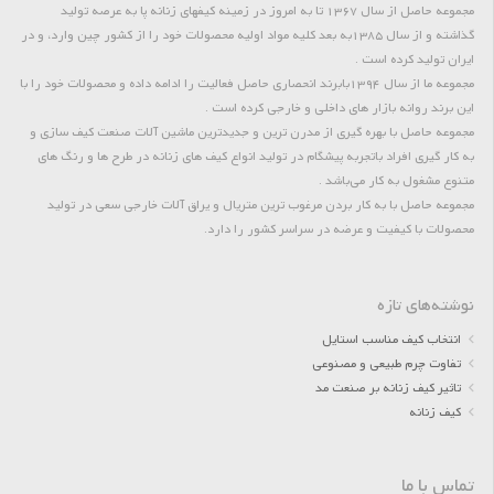
مجموعه حاصل از سال 1367 تا به امروز در زمینه کیفهای زنانه پا به عرصه تولید
گذاشته و از سال 1385به بعد کلیه مواد اولیه محصولات خود را از کشور چین وارد، و در
ایران تولید کرده است .
مجموعه ما از سال 1394بابرند انحصاری حاصل فعالیت را ادامه داده و محصولات خود را با
این برند روانه بازار های داخلی و خارجی کرده است .
مجموعه حاصل با بهره گیری از مدرن ترین و جدیدترین ماشین آلات صنعت کیف سازی و
به کار گیری افراد باتجربه پیشگام در تولید انواع کیف های زنانه در طرح ها و رنگ های
متنوع مشغول به کار می‌باشد .
مجموعه حاصل با به کار بردن مرغوب ترین متریال و یراق آلات خارجی سعی در تولید
محصولات با کیفیت و عرضه در سراسر کشور را دارد.
نوشته‌های تازه
انتخاب کیف مناسب استایل
تفاوت چرم طبیعی و مصنوعی
تاثیر کیف زنانه بر صنعت مد
کیف زنانه
تماس با ما