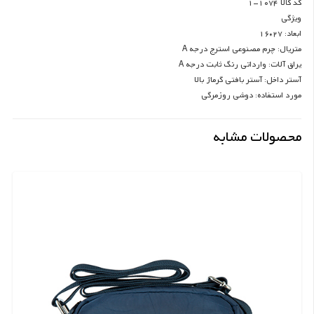
کد کالا 1074-1
ویژگی
ابعاد: 27*16
متریال: چرم مصنوعی استرج درجه A
یراق آلات: وارداتی رنگ ثابت درجه A
آستر داخل: آستر بافتی گرماژ بالا
مورد استفاده: دوشی روزمرگی
محصولات مشابه