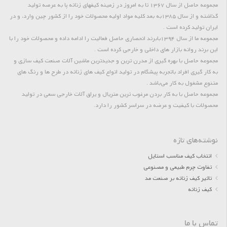
مجموعه حاصل از سال 1367 تا به امروز در زمینه کیفهای زنانه پا به عرصه تولید
گذاشته و از سال 1385به بعد کلیه مواد اولیه محصولات خود را از کشور چین وارد، و در
ایران تولید کرده است .
مجموعه ما از سال 1394بابرند انحصاری حاصل فعالیت را ادامه داده و محصولات خود را با
این برند روانه بازار های داخلی و خارجی کرده است .
مجموعه حاصل با بهره گیری از مدرن ترین و جدیدترین ماشین آلات صنعت کیف سازی و
به کار گیری افراد باتجربه پیشگام در تولید انواع کیف های زنانه در طرح ها و رنگ های
متنوع مشغول به کار می‌باشد .
مجموعه حاصل با به کار بردن مرغوب ترین متریال و یراق آلات خارجی سعی در تولید
محصولات با کیفیت و عرضه در سراسر کشور را دارد.
نوشته‌های تازه
انتخاب کیف مناسب استایل
تفاوت چرم طبیعی و مصنوعی
تاثیر کیف زنانه بر صنعت مد
کیف زنانه
تماس با ما