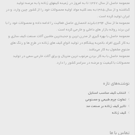
مجموعه حاصل از سال 1367 تا به امروز در زمینه کیفهای زنانه پا به عرصه تولید
گذاشته و از سال 1385به بعد کلیه مواد اولیه محصولات خود را از کشور چین وارد، و در
ایران تولید کرده است .
مجموعه ما از سال 1394بابرند انحصاری حاصل فعالیت را ادامه داده و محصولات خود را با
این برند روانه بازار های داخلی و خارجی کرده است .
مجموعه حاصل با بهره گیری از مدرن ترین و جدیدترین ماشین آلات صنعت کیف سازی و
به کار گیری افراد باتجربه پیشگام در تولید انواع کیف های زنانه در طرح ها و رنگ های
متنوع مشغول به کار می‌باشد .
مجموعه حاصل با به کار بردن مرغوب ترین متریال و یراق آلات خارجی سعی در تولید
محصولات با کیفیت و عرضه در سراسر کشور را دارد.
نوشته‌های تازه
انتخاب کیف مناسب استایل
تفاوت چرم طبیعی و مصنوعی
تاثیر کیف زنانه بر صنعت مد
کیف زنانه
تماس با ما