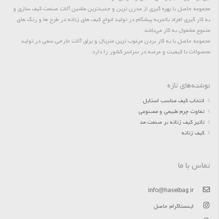
مجموعه حاصل با بهره گیری از مدرن ترین و جدیدترین ماشین آلات صنعت کیف سازی و
به کار گیری افراد باتجربه پیشگام در تولید انواع کیف های زنانه در طرح ها و رنگ های
متنوع مشغول به کار می‌باشد .
مجموعه حاصل با به کار بردن مرغوب ترین متریال و یراق آلات خارجی سعی در تولید
محصولات با کیفیت و عرضه در سراسر کشور را دارد.
نوشته‌های تازه
انتخاب کیف مناسب استایل
تفاوت چرم طبیعی و مصنوعی
تاثیر کیف زنانه بر صنعت مد
کیف زنانه
تماس با ما
info@haselbag.ir
اینستاگرام حاصل