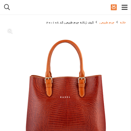
خانه
چرم طبیعی
کیف زنانه چرم طبیعی کد 108-20