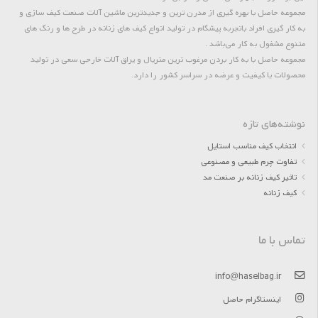
مجموعه حاصل با بهره گیری از مدرن ترین و جدیدترین ماشین آلات صنعت کیف سازی و
به کار گیری افراد باتجربه پیشگام در تولید انواع کیف های زنانه در طرح ها و رنگ های
متنوع مشغول به کار می‌باشد .
مجموعه حاصل با به کار بردن مرغوب ترین متریال و یراق آلات خارجی سعی در تولید
محصولات با کیفیت و عرضه در سراسر کشور را دارد.
نوشته‌های تازه
انتخاب کیف مناسب استایل
تفاوت چرم طبیعی و مصنوعی
تاثیر کیف زنانه بر صنعت مد
کیف زنانه
تماس با ما
info@haselbag.ir
اینستاگرام حاصل