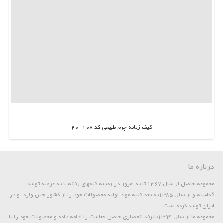
کیف زنانه چرم طبیعی کد 108-20
اطلاعات بیشتر
درباره ما
مجموعه حاصل از سال 1367 تا به امروز در زمینه کیفهای زنانه پا به عرصه تولید
گذاشته و از سال 1385به بعد کلیه مواد اولیه محصولات خود را از کشور چین وارد، و در
ایران تولید کرده است .
مجموعه ما از سال 1394بابرند انحصاری حاصل فعالیت را ادامه داده و محصولات خود را با