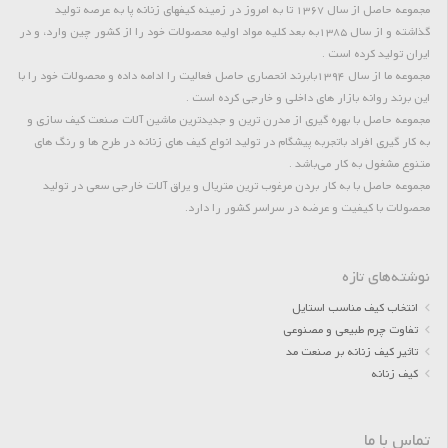
مجموعه حاصل از سال 1367 تا به امروز در زمینه کیفهای زنانه پا به عرصه تولید
گذاشته و از سال 1385به بعد کلیه مواد اولیه محصولات خود را از کشور چین وارد، و در
ایران تولید کرده است .
مجموعه ما از سال 1394بابرند انحصاری حاصل فعالیت را ادامه داده و محصولات خود را با
این برند روانه بازار های داخلی و خارجی کرده است .
مجموعه حاصل با بهره گیری از مدرن ترین و جدیدترین ماشین آلات صنعت کیف سازی و
به کار گیری افراد باتجربه پیشگام در تولید انواع کیف های زنانه در طرح ها و رنگ های
متنوع مشغول به کار می‌باشد .
مجموعه حاصل با به کار بردن مرغوب ترین متریال و یراق آلات خارجی سعی در تولید
محصولات با کیفیت و عرضه در سراسر کشور را دارد.
نوشته‌های تازه
انتخاب کیف مناسب استایل
تفاوت چرم طبیعی و مصنوعی
تاثیر کیف زنانه بر صنعت مد
کیف زنانه
تماس با ما