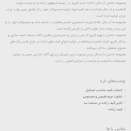
مجموعه حاصل از سال 1367 تا به امروز در زمینه کیفهای زنانه پا به عرصه تولید
گذاشته و از سال 1385به بعد کلیه مواد اولیه محصولات خود را از کشور چین وارد، و در
ایران تولید کرده است .
مجموعه ما از سال 1394بابرند انحصاری حاصل فعالیت را ادامه داده و محصولات خود را با
این برند روانه بازار های داخلی و خارجی کرده است .
مجموعه حاصل با بهره گیری از مدرن ترین و جدیدترین ماشین آلات صنعت کیف سازی و
به کار گیری افراد باتجربه پیشگام در تولید انواع کیف های زنانه در طرح ها و رنگ های
متنوع مشغول به کار می‌باشد .
مجموعه حاصل با به کار بردن مرغوب ترین متریال و یراق آلات خارجی سعی در تولید
محصولات با کیفیت و عرضه در سراسر کشور را دارد.
نوشته‌های تازه
انتخاب کیف مناسب استایل
تفاوت چرم طبیعی و مصنوعی
تاثیر کیف زنانه بر صنعت مد
کیف زنانه
تماس با ما