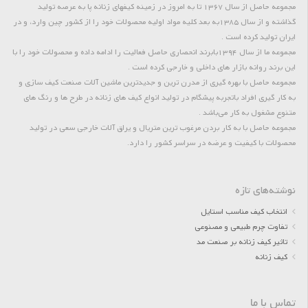
مجموعه حاصل از سال 1367 تا به امروز در زمینه کیفهای زنانه پا به عرصه تولید
گذاشته و از سال 1385به بعد کلیه مواد اولیه محصولات خود را از کشور چین وارد، و در
ایران تولید کرده است .
مجموعه ما از سال 1394بابرند انحصاری حاصل فعالیت را ادامه داده و محصولات خود را با
این برند روانه بازار های داخلی و خارجی کرده است .
مجموعه حاصل با بهره گیری از مدرن ترین و جدیدترین ماشین آلات صنعت کیف سازی و
به کار گیری افراد باتجربه پیشگام در تولید انواع کیف های زنانه در طرح ها و رنگ های
متنوع مشغول به کار می‌باشد .
مجموعه حاصل با به کار بردن مرغوب ترین متریال و یراق آلات خارجی سعی در تولید
محصولات با کیفیت و عرضه در سراسر کشور را دارد.
نوشته‌های تازه
انتخاب کیف مناسب استایل
تفاوت چرم طبیعی و مصنوعی
تاثیر کیف زنانه بر صنعت مد
کیف زنانه
تماس با ما