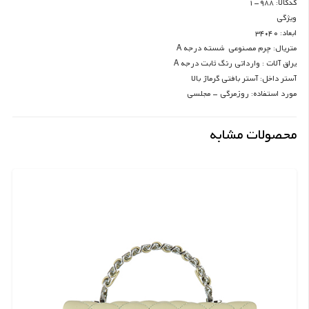
کدکالا: 988-1
ویژگی
ابعاد: 40*34
متریال: چرم مصنوعی شسته درجه A
یراق آلات : وارداتی رنگ ثابت درجه A
آستر داخل: آستر بافتی گرماژ بالا
مورد استفاده: روزمرگی – مجلسی
محصولات مشابه