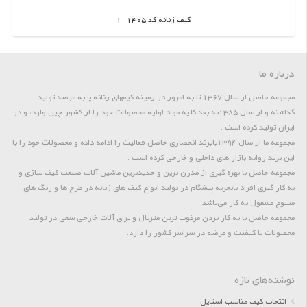
کیف زنانه کد 1405-1
اطلاعات بیشتر
درباره ما
مجموعه حاصل از سال 1367 تا به امروز در زمینه کیفهای زنانه پا به عرصه تولید
گذاشته و از سال 1385به بعد کلیه مواد اولیه محصولات خود را از کشور چین وارد، و در
ایران تولید کرده است .
مجموعه ما از سال 1394بابرند انحصاری حاصل فعالیت را ادامه داده و محصولات خود را با
این برند روانه بازار های داخلی و خارجی کرده است .
مجموعه حاصل با بهره گیری از مدرن ترین و جدیدترین ماشین آلات صنعت کیف سازی و
به کار گیری افراد باتجربه پیشگام در تولید انواع کیف های زنانه در طرح ها و رنگ های
متنوع مشغول به کار می‌باشد .
مجموعه حاصل با به کار بردن مرغوب ترین متریال و یراق آلات خارجی سعی در تولید
محصولات با کیفیت و عرضه در سراسر کشور را دارد.
نوشته‌های تازه
انتخاب کیف مناسب استایل