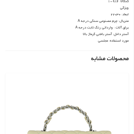
کدکالا: 914-1
ویژگی
ابعاد: 30*22
متریال: چرم مصنوعی سنگی درجه A
یراق آلات : وارداتی رنگ ثابت درجه A
آستر داخل: آستر بافتی گرماژ بالا
مورد استفاده: مجلسی
محصولات مشابه