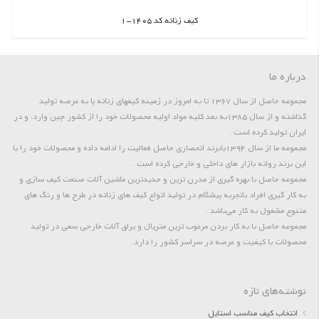
کیف زنانه کد 1405-1
اطلاعات بیشتر
درباره ما
مجموعه حاصل از سال 1367 تا به امروز در زمینه کیفهای زنانه پا به عرصه تولید
گذاشته و از سال 1385به بعد کلیه مواد اولیه محصولات خود را از کشور چین وارد، و در
ایران تولید کرده است .
مجموعه ما از سال 1394بابرند انحصاری حاصل فعالیت را ادامه داده و محصولات خود را با
این برند روانه بازار های داخلی و خارجی کرده است .
مجموعه حاصل با بهره گیری از مدرن ترین و جدیدترین ماشین آلات صنعت کیف سازی و
به کار گیری افراد باتجربه پیشگام در تولید انواع کیف های زنانه در طرح ها و رنگ های
متنوع مشغول به کار می‌باشد .
مجموعه حاصل با به کار بردن مرغوب ترین متریال و یراق آلات خارجی سعی در تولید
محصولات با کیفیت و عرضه در سراسر کشور را دارد.
نوشته‌های تازه
انتخاب کیف مناسب استایل