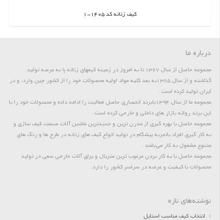
کیف زنانه کد 1405-1
اطلاعات بیشتر
درباره ما
مجموعه حاصل از سال 1367 تا به امروز در زمینه کیفهای زنانه پا به عرصه تولید
گذاشته و از سال 1385به بعد کلیه مواد اولیه محصولات خود را از کشور چین وارد، و در
ایران تولید کرده است .
مجموعه ما از سال 1394بابرند انحصاری حاصل فعالیت را ادامه داده و محصولات خود را با
این برند روانه بازار های داخلی و خارجی کرده است .
مجموعه حاصل با بهره گیری از مدرن ترین و جدیدترین ماشین آلات صنعت کیف سازی و
به کار گیری افراد باتجربه پیشگام در تولید انواع کیف های زنانه در طرح ها و رنگ های
متنوع مشغول به کار می‌باشد .
مجموعه حاصل با به کار بردن مرغوب ترین متریال و یراق آلات خارجی سعی در تولید
محصولات با کیفیت و عرضه در سراسر کشور را دارد.
نوشته‌های تازه
انتخاب کیف مناسب استایل