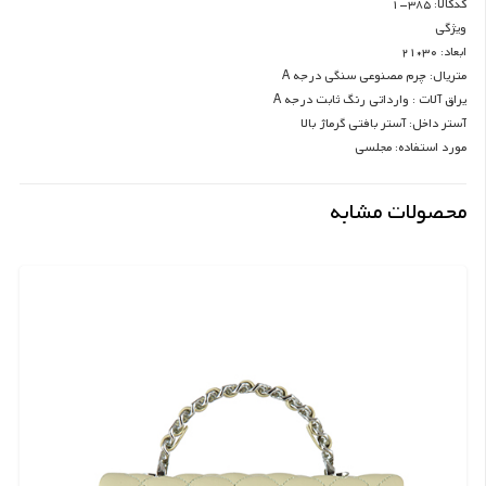
کدکالا: 385-1
ویژگی
ابعاد: 30*21
متریال: چرم مصنوعی سنگی درجه A
یراق آلات : وارداتی رنگ ثابت درجه A
آستر داخل: آستر بافتی گرماژ بالا
مورد استفاده: مجلسی
محصولات مشابه