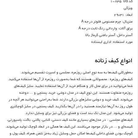
کد کالا 835-1
ویژگی
ابعاد: 31*29
متریال: چرم مصنوعی فلوتر درجه A
یراق آلات: وارداتی رنگ ثابت درجه A
آستر داخل: آستر بافتی گرماژ بالا
مورد استفاده: اداری ایستاده
انواع کیف زنانه
به‌طورکلی کیف‌ها به سه نوع اصلی روزمره، مجلسی و اسپرت تقسیم می‌شوند.
کیف‌های روزمره : محصولاتی هستند که شما به‌صورت روزمره از آن‌ها استفاده می‌کنید.
شما می‌توانید در برای محل کار و هنگام خرید از آن‌ها استفاده نمایید. سایز کیف‌های
روزمره متفاوت هستند. این نوع کیف در مدل دوشی، خرید، پستچی و … دوخته
می‌شوند. کیف خرید و دوشی سایزهای بزرگی دارند. شما به‌راحتی می‌توانید هر آنچه در
طول روز به آن‌ها نیازمند هستید را در آن‌ها بگذارید. کیف پستچی در سایز کوچکتری
تولید می‌شود. این مدل تک بند است و فضای بزرگی نیز برای وسایل ندارد.
کیف‌های مجلسی : در مدل‌های بسیاری مانند کیف دستی، کتابی، پاکتی، باگت، پاسپورتی،
کیسه‌ای و … در بازار موجود می‌باشند. این کیف ها همگی در ابعاد کوچک تولید می‌شوند.
کوچک بودن فضای داخلی کیف‌ها امکان حمل وسایل زیاد به‌جز تلفن همراه، کیف پول و