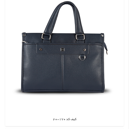
کیف کد 170-20
اطلاعات بیشتر