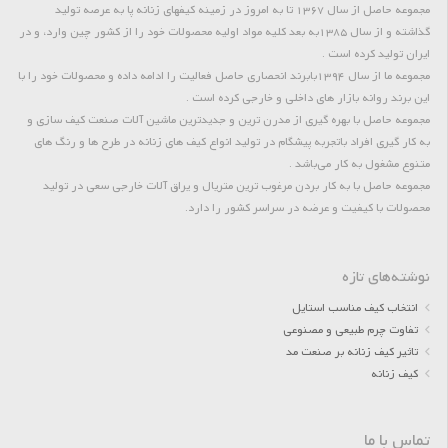
مجموعه حاصل از سال 1367 تا به امروز در زمینه کیفهای زنانه پا به عرصه تولید
گذاشته و از سال 1385به بعد کلیه مواد اولیه محصولات خود را از کشور چین وارد، و در
ایران تولید کرده است .
مجموعه ما از سال 1394بابرند انحصاری حاصل فعالیت را ادامه داده و محصولات خود را با
این برند روانه بازار های داخلی و خارجی کرده است .
مجموعه حاصل با بهره گیری از مدرن ترین و جدیدترین ماشین آلات صنعت کیف سازی و
به کار گیری افراد باتجربه پیشگام در تولید انواع کیف های زنانه در طرح ها و رنگ های
متنوع مشغول به کار می‌باشد .
مجموعه حاصل با به کار بردن مرغوب ترین متریال و یراق آلات خارجی سعی در تولید
محصولات با کیفیت و عرضه در سراسر کشور را دارد.
نوشته‌های تازه
انتخاب کیف مناسب استایل
تفاوت چرم طبیعی و مصنوعی
تاثیر کیف زنانه بر صنعت مد
کیف زنانه
تماس با ما