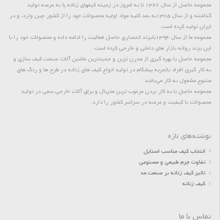
مجموعه حاصل از سال 1367 تا به امروز در زمینه کیفهای زنانه پا به عرصه تولید
گذاشته و از سال 1385به بعد کلیه مواد اولیه محصولات خود را از کشور چین وارد، و در
ایران تولید کرده است .
مجموعه ما از سال 1394بابرند انحصاری حاصل فعالیت را ادامه داده و محصولات خود را با
این برند روانه بازار های داخلی و خارجی کرده است .
مجموعه حاصل با بهره گیری از مدرن ترین و جدیدترین ماشین آلات صنعت کیف سازی و
به کار گیری افراد باتجربه پیشگام در تولید انواع کیف های زنانه در طرح ها و رنگ های
متنوع مشغول به کار می‌باشد .
مجموعه حاصل با به کار بردن مرغوب ترین متریال و یراق آلات خارجی سعی در تولید
محصولات با کیفیت و عرضه در سراسر کشور را دارد.
نوشته‌های تازه
انتخاب کیف مناسب استایل
تفاوت چرم طبیعی و مصنوعی
تاثیر کیف زنانه بر صنعت مد
کیف زنانه
تماس با ما