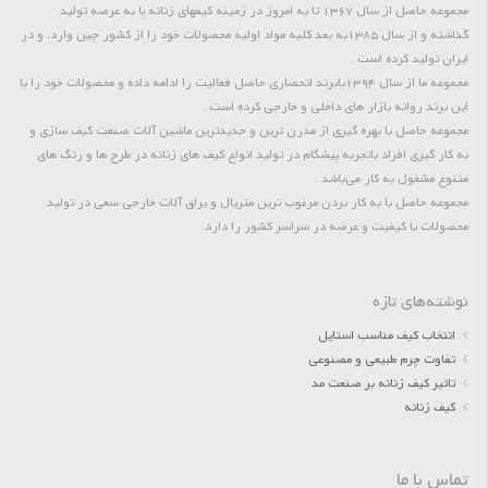
مجموعه حاصل از سال 1367 تا به امروز در زمینه کیفهای زنانه پا به عرصه تولید
گذاشته و از سال 1385به بعد کلیه مواد اولیه محصولات خود را از کشور چین وارد، و در
ایران تولید کرده است .
مجموعه ما از سال 1394بابرند انحصاری حاصل فعالیت را ادامه داده و محصولات خود را با
این برند روانه بازار های داخلی و خارجی کرده است .
مجموعه حاصل با بهره گیری از مدرن ترین و جدیدترین ماشین آلات صنعت کیف سازی و
به کار گیری افراد باتجربه پیشگام در تولید انواع کیف های زنانه در طرح ها و رنگ های
متنوع مشغول به کار می‌باشد .
مجموعه حاصل با به کار بردن مرغوب ترین متریال و یراق آلات خارجی سعی در تولید
محصولات با کیفیت و عرضه در سراسر کشور را دارد.
نوشته‌های تازه
انتخاب کیف مناسب استایل
تفاوت چرم طبیعی و مصنوعی
تاثیر کیف زنانه بر صنعت مد
کیف زنانه
تماس با ما