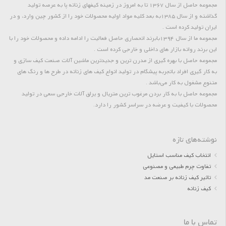
مجموعه حاصل از سال 1367 تا به امروز در زمینه کیفهای زنانه پا به عرصه تولید
گذاشته و از سال 1385به بعد کلیه مواد اولیه محصولات خود را از کشور چین وارد، و در
ایران تولید کرده است .
مجموعه ما از سال 1394بابرند انحصاری حاصل فعالیت را ادامه داده و محصولات خود را با
این برند روانه بازار های داخلی و خارجی کرده است .
مجموعه حاصل با بهره گیری از مدرن ترین و جدیدترین ماشین آلات صنعت کیف سازی و
به کار گیری افراد باتجربه پیشگام در تولید انواع کیف های زنانه در طرح ها و رنگ های
متنوع مشغول به کار می‌باشد .
مجموعه حاصل با به کار بردن مرغوب ترین متریال و یراق آلات خارجی سعی در تولید
محصولات با کیفیت و عرضه در سراسر کشور را دارد.
نوشته‌های تازه
انتخاب کیف مناسب استایل
تفاوت چرم طبیعی و مصنوعی
تاثیر کیف زنانه بر صنعت مد
کیف زنانه
تماس با ما