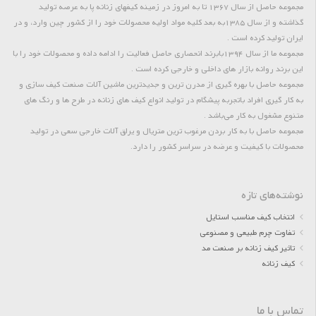
مجموعه حاصل از سال 1367 تا به امروز در زمینه کیفهای زنانه پا به عرصه تولید
گذاشته و از سال 1385به بعد کلیه مواد اولیه محصولات خود را از کشور چین وارد، و در
ایران تولید کرده است .
مجموعه ما از سال 1394بابرند انحصاری حاصل فعالیت را ادامه داده و محصولات خود را با
این برند روانه بازار های داخلی و خارجی کرده است .
مجموعه حاصل با بهره گیری از مدرن ترین و جدیدترین ماشین آلات صنعت کیف سازی و
به کار گیری افراد باتجربه پیشگام در تولید انواع کیف های زنانه در طرح ها و رنگ های
متنوع مشغول به کار می‌باشد .
مجموعه حاصل با به کار بردن مرغوب ترین متریال و یراق آلات خارجی سعی در تولید
محصولات با کیفیت و عرضه در سراسر کشور را دارد.
نوشته‌های تازه
انتخاب کیف مناسب استایل
تفاوت چرم طبیعی و مصنوعی
تاثیر کیف زنانه بر صنعت مد
کیف زنانه
تماس با ما