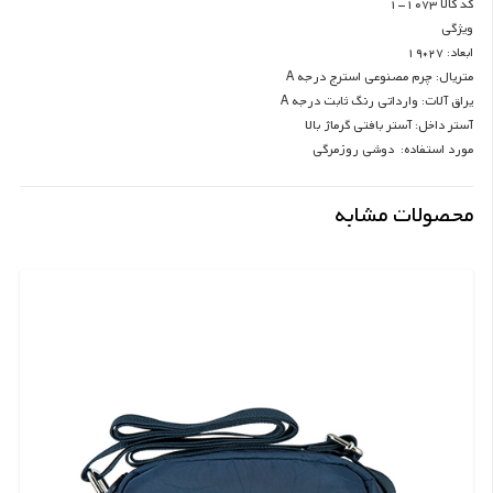
کد کالا 1073-1
ویژگی
ابعاد: 27*19
متریال: چرم مصنوعی استرج درجه A
یراق آلات: وارداتی رنگ ثابت درجه A
آستر داخل: آستر بافتی گرماژ بالا
مورد استفاده: دوشی روزمرگی
محصولات مشابه