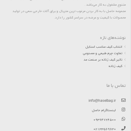
متنوع مشغول به کار می‌باشد .
مجموعه حاصل با به کار بردن مرغوب ترین متریال و یراق آلات خارجی سعی در تولید
محصولات با کیفیت و عرضه در سراسر کشور را دارد.
نوشته‌های تازه
انتخاب کیف مناسب استایل
تفاوت چرم طبیعی و مصنوعی
تاثیر کیف زنانه بر صنعت مد
کیف زنانه
تماس با ما
info@haselbag.ir
اینستاگرام حاصل
09364724500
02133569630