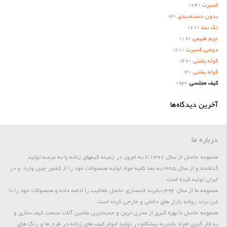
اسپرت
(24)
بدون دسته‌بندی
(4)
تک بند
(21)
چرم طبیعی
(16)
دوشی اسپرت
(21)
کوله پشتی
(42)
کوله پشتی
(4)
کیف مجلسی
(93)
آخرین دیدگاه‌ها
درباره ما
مجموعه حاصل از سال 1367 تا به امروز در زمینه کیفهای زنانه پا به عرصه تولید
گذاشته و از سال 1385به بعد کلیه مواد اولیه محصولات خود را از کشور چین وارد، و در
ایران تولید کرده است .
مجموعه ما از سال 1394بابرند انحصاری حاصل فعالیت را ادامه داده و محصولات خود را با
این برند روانه بازار های داخلی و خارجی کرده است .
مجموعه حاصل با بهره گیری از مدرن ترین و جدیدترین ماشین آلات صنعت کیف سازی و
به کار گیری افراد باتجربه پیشگام در تولید انواع کیف های زنانه در طرح ها و رنگ های