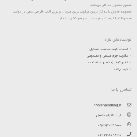
متنوع مشغول به کار می‌باشد .
مجموعه حاصل با به کار بردن مرغوب ترین متریال و یراق آلات خارجی سعی در تولید
محصولات با کیفیت و عرضه در سراسر کشور را دارد.
نوشته‌های تازه
انتخاب کیف مناسب استایل
تفاوت چرم طبیعی و مصنوعی
تاثیر کیف زنانه بر صنعت مد
کیف زنانه
تماس با ما
info@haselbag.ir
اینستاگرام حاصل
09364724500
02133569630