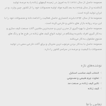
مجموعه حاصل از سال 1367 تا به امروز در زمینه کیفهای زنانه پا به عرصه تولید
گذاشته و از سال 1385به بعد کلیه مواد اولیه محصولات خود را از کشور چین وارد، و در
ایران تولید کرده است .
مجموعه ما از سال 1394بابرند انحصاری حاصل فعالیت را ادامه داده و محصولات خود را با
این برند روانه بازار های داخلی و خارجی کرده است .
مجموعه حاصل با بهره گیری از مدرن ترین و جدیدترین ماشین آلات صنعت کیف سازی و
به کار گیری افراد باتجربه پیشگام در تولید انواع کیف های زنانه در طرح ها و رنگ های
متنوع مشغول به کار می‌باشد .
مجموعه حاصل با به کار بردن مرغوب ترین متریال و یراق آلات خارجی سعی در تولید
محصولات با کیفیت و عرضه در سراسر کشور را دارد.
نوشته‌های تازه
انتخاب کیف مناسب استایل
تفاوت چرم طبیعی و مصنوعی
تاثیر کیف زنانه بر صنعت مد
کیف زنانه
تماس با ما