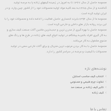
مجموعه حاصل از سال 1367 تا به امروز در زمینه کیفهای زنانه پا به عرصه تولید
گذاشته و از سال 1385به بعد کلیه مواد اولیه محصولات خود را از کشور چین وارد، و در
ایران تولید کرده است .
مجموعه ما از سال 1394بابرند انحصاری حاصل فعالیت را ادامه داده و محصولات خود را با
این برند روانه بازار های داخلی و خارجی کرده است .
مجموعه حاصل با بهره گیری از مدرن ترین و جدیدترین ماشین آلات صنعت کیف سازی و
به کار گیری افراد باتجربه پیشگام در تولید انواع کیف های زنانه در طرح ها و رنگ های
متنوع مشغول به کار می‌باشد .
مجموعه حاصل با به کار بردن مرغوب ترین متریال و یراق آلات خارجی سعی در تولید
محصولات با کیفیت و عرضه در سراسر کشور را دارد.
نوشته‌های تازه
انتخاب کیف مناسب استایل
تفاوت چرم طبیعی و مصنوعی
تاثیر کیف زنانه بر صنعت مد
کیف زنانه
تماس با ما