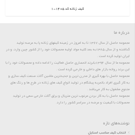
کیف زنانه کد 1405-1
اطلاعات بیشتر
درباره ما
مجموعه حاصل از سال 1367 تا به امروز در زمینه کیفهای زنانه پا به عرصه تولید
گذاشته و از سال 1385به بعد کلیه مواد اولیه محصولات خود را از کشور چین وارد، و در
ایران تولید کرده است .
مجموعه ما از سال 1394بابرند انحصاری حاصل فعالیت را ادامه داده و محصولات خود را با
این برند روانه بازار های داخلی و خارجی کرده است .
مجموعه حاصل با بهره گیری از مدرن ترین و جدیدترین ماشین آلات صنعت کیف سازی و
به کار گیری افراد باتجربه پیشگام در تولید انواع کیف های زنانه در طرح ها و رنگ های
متنوع مشغول به کار می‌باشد .
مجموعه حاصل با به کار بردن مرغوب ترین متریال و یراق آلات خارجی سعی در تولید
محصولات با کیفیت و عرضه در سراسر کشور را دارد.
نوشته‌های تازه
انتخاب کیف مناسب استایل