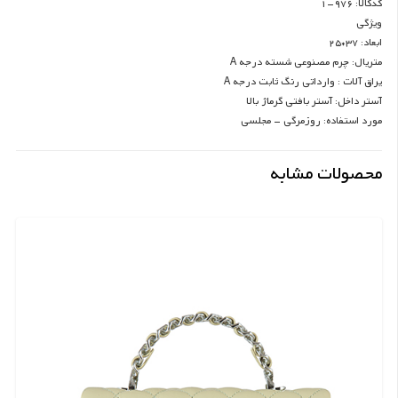
کدکالا: 976-1
ویژگی
ابعاد: 37*25
متریال: چرم مصنوعی شسته درجه A
یراق آلات : وارداتی رنگ ثابت درجه A
آستر داخل: آستر بافتی گرماژ بالا
مورد استفاده: روزمرگی – مجلسی
محصولات مشابه