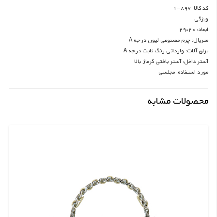
کد کالا 897-1
ویژگی
ابعاد: 20*29
متریال: چرم مصنوعی لیون درجه A
یراق آلات: وارداتی رنگ ثابت درجه A
آستر داخل: آستر بافتی گرماژ بالا
مورد استفاده: مجلسی
محصولات مشابه