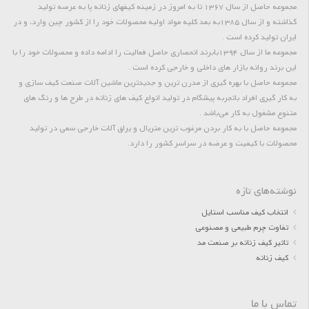
مجموعه حاصل از سال 1367 تا به امروز در زمینه کیفهای زنانه پا به عرصه تولید
گذاشته و از سال 1385به بعد کلیه مواد اولیه محصولات خود را از کشور چین وارد، و در
ایران تولید کرده است .
مجموعه ما از سال 1394بابرند انحصاری حاصل فعالیت را ادامه داده و محصولات خود را با
این برند روانه بازار های داخلی و خارجی کرده است .
مجموعه حاصل با بهره گیری از مدرن ترین و جدیدترین ماشین آلات صنعت کیف سازی و
به کار گیری افراد باتجربه پیشگام در تولید انواع کیف های زنانه در طرح ها و رنگ های
متنوع مشغول به کار می‌باشد .
مجموعه حاصل با به کار بردن مرغوب ترین متریال و یراق آلات خارجی سعی در تولید
محصولات با کیفیت و عرضه در سراسر کشور را دارد.
نوشته‌های تازه
انتخاب کیف مناسب استایل
تفاوت چرم طبیعی و مصنوعی
تاثیر کیف زنانه بر صنعت مد
کیف زنانه
تماس با ما