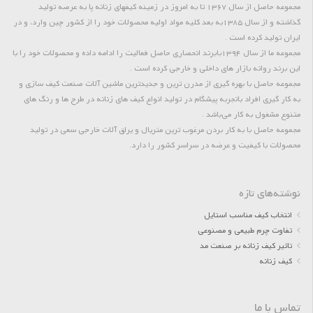
مجموعه حاصل از سال 1367 تا به امروز در زمینه کیفهای زنانه پا به عرصه تولید
گذاشته و از سال 1385به بعد کلیه مواد اولیه محصولات خود را از کشور چین وارد، و در
ایران تولید کرده است .
مجموعه ما از سال 1394بابرند انحصاری حاصل فعالیت را ادامه داده و محصولات خود را با
این برند روانه بازار های داخلی و خارجی کرده است .
مجموعه حاصل با بهره گیری از مدرن ترین و جدیدترین ماشین آلات صنعت کیف سازی و
به کار گیری افراد باتجربه پیشگام در تولید انواع کیف های زنانه در طرح ها و رنگ های
متنوع مشغول به کار می‌باشد .
مجموعه حاصل با به کار بردن مرغوب ترین متریال و یراق آلات خارجی سعی در تولید
محصولات با کیفیت و عرضه در سراسر کشور را دارد.
نوشته‌های تازه
انتخاب کیف مناسب استایل
تفاوت چرم طبیعی و مصنوعی
تاثیر کیف زنانه بر صنعت مد
کیف زنانه
تماس با ما