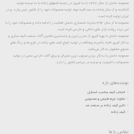
مجموعه حاصل از سال 1367 تا به امروز در زمینه کیفهای زنانه پا به عرصه تولید
گذاشته و از سال 1385به بعد کلیه مواد اولیه محصولات خود را از کشور چین وارد، و در
ایران تولید کرده است .
مجموعه ما از سال 1394بابرند انحصاری حاصل فعالیت را ادامه داده و محصولات خود را با
این برند روانه بازار های داخلی و خارجی کرده است .
مجموعه حاصل با بهره گیری از مدرن ترین و جدیدترین ماشین آلات صنعت کیف سازی و
به کار گیری افراد باتجربه پیشگام در تولید انواع کیف های زنانه در طرح ها و رنگ های
متنوع مشغول به کار می‌باشد .
مجموعه حاصل با به کار بردن مرغوب ترین متریال و یراق آلات خارجی سعی در تولید
محصولات با کیفیت و عرضه در سراسر کشور را دارد.
نوشته‌های تازه
انتخاب کیف مناسب استایل
تفاوت چرم طبیعی و مصنوعی
تاثیر کیف زنانه بر صنعت مد
کیف زنانه
تماس با ما