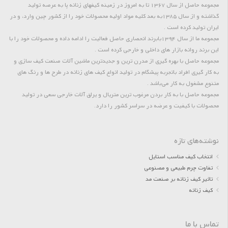
مجموعه حاصل از سال 1367 تا به امروز در زمینه کیفهای زنانه پا به عرصه تولید
گذاشته و از سال 1385به بعد کلیه مواد اولیه محصولات خود را از کشور چین وارد، و در
ایران تولید کرده است .
مجموعه ما از سال 1394بابرند انحصاری حاصل فعالیت را ادامه داده و محصولات خود را با
این برند روانه بازار های داخلی و خارجی کرده است .
مجموعه حاصل با بهره گیری از مدرن ترین و جدیدترین ماشین آلات صنعت کیف سازی و
به کار گیری افراد باتجربه پیشگام در تولید انواع کیف های زنانه در طرح ها و رنگ های
متنوع مشغول به کار می‌باشد .
مجموعه حاصل با به کار بردن مرغوب ترین متریال و یراق آلات خارجی سعی در تولید
محصولات با کیفیت و عرضه در سراسر کشور را دارد.
نوشته‌های تازه
انتخاب کیف مناسب استایل
تفاوت چرم طبیعی و مصنوعی
تاثیر کیف زنانه بر صنعت مد
کیف زنانه
تماس با ما