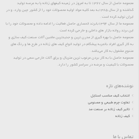
مجموعه حاصل از سال 1367 تا به امروز در زمینه کیفهای زنانه پا به عرصه تولید
گذاشته و از سال 1385به بعد کلیه مواد اولیه محصولات خود را از کشور چین وارد، و در
ایران تولید کرده است .
مجموعه ما از سال 1394بابرند انحصاری حاصل فعالیت را ادامه داده و محصولات خود را با
این برند روانه بازار های داخلی و خارجی کرده است .
مجموعه حاصل با بهره گیری از مدرن ترین و جدیدترین ماشین آلات صنعت کیف سازی و
به کار گیری افراد باتجربه پیشگام در تولید انواع کیف های زنانه در طرح ها و رنگ های
متنوع مشغول به کار می‌باشد .
مجموعه حاصل با به کار بردن مرغوب ترین متریال و یراق آلات خارجی سعی در تولید
محصولات با کیفیت و عرضه در سراسر کشور را دارد.
نوشته‌های تازه
انتخاب کیف مناسب استایل
تفاوت چرم طبیعی و مصنوعی
تاثیر کیف زنانه بر صنعت مد
کیف زنانه
تماس با ما