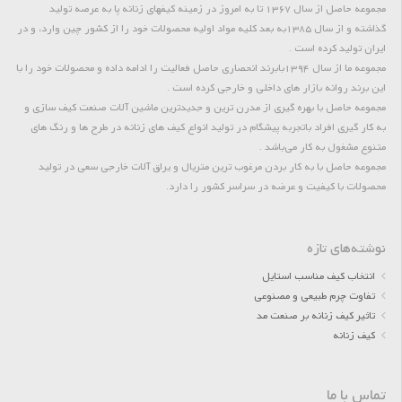
مجموعه حاصل از سال 1367 تا به امروز در زمینه کیفهای زنانه پا به عرصه تولید
گذاشته و از سال 1385به بعد کلیه مواد اولیه محصولات خود را از کشور چین وارد، و در
ایران تولید کرده است .
مجموعه ما از سال 1394بابرند انحصاری حاصل فعالیت را ادامه داده و محصولات خود را با
این برند روانه بازار های داخلی و خارجی کرده است .
مجموعه حاصل با بهره گیری از مدرن ترین و جدیدترین ماشین آلات صنعت کیف سازی و
به کار گیری افراد باتجربه پیشگام در تولید انواع کیف های زنانه در طرح ها و رنگ های
متنوع مشغول به کار می‌باشد .
مجموعه حاصل با به کار بردن مرغوب ترین متریال و یراق آلات خارجی سعی در تولید
محصولات با کیفیت و عرضه در سراسر کشور را دارد.
نوشته‌های تازه
انتخاب کیف مناسب استایل
تفاوت چرم طبیعی و مصنوعی
تاثیر کیف زنانه بر صنعت مد
کیف زنانه
تماس با ما